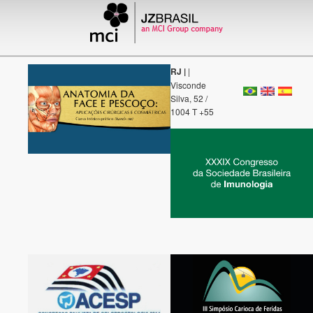
RJ |
|
Visconde
Silva, 52 /
1004 T +55