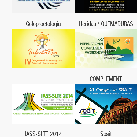
Coloproctología
Heridas / QUEMADURAS
30 e 31 de mayo, 2014
25 e 26 de julio, 2014,
Hotel Caesar Business Faria Lima
Colégio Brasileiro de Cirurgiões, RJ
COMPLEMENT
14 a 18 de septiembre, 2014,
Rio de Janeiro, RJ
Sbait
IASS-SLTE 2014