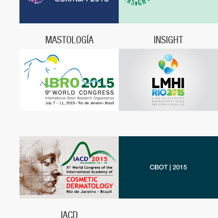
Porto Seguro, BA
MASTOLOGÍA
INSIGHT
3 a 6 de Junio, 2015,
Insight, 18 a 20 de junio, 2015,
Centro de Convenções Expo
São Paulo, SP
Unimed,
Curitiba, PR
IACD