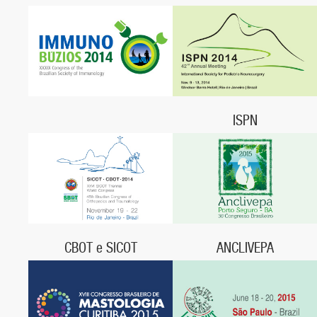
25 a 27 de septiembre, 2014,
15 a 19 de septiembre 2014,
Manaus, Amazonas
Centro de Convenções Ulysses
Guimarães,
Brasília, DF
ISPN
9 a 3 de noviembre, 2014,
Rio de Janeiro, RJ
CBOT e SICOT
ANCLIVEPA
19 a 22 de noviembre, 2014,
20 a 22 de Mayo, 2015,
Centro de Convenções Sulamérica,
Centro Cultural e de Eventos do
Rio de Janeiro, RJ
Descobrimento