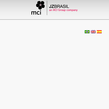
II Congresso Latinoamericano
de Hepatologia
by admin
Comentários desativado
15 de novembro de 1972
XX Congresso Brasileiro de Otorrinolaringo
by admin
Comentários desativados
5 de outubro de 1972