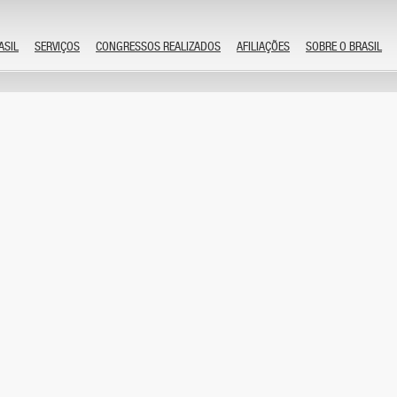
ASIL
SERVIÇOS
CONGRESSOS REALIZADOS
AFILIAÇÕES
SOBRE O BRASIL
X Conferência Urologia Jorge de Gouveia
by admin
Comentários desativados
8 de novembro de 1982
XVI Jornada de Radiologia do Rio de Janeiro
by admin
Comentários desativados
3 de novembro de 1982