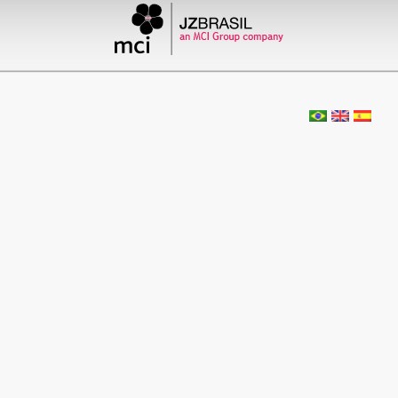
XVIII Jornada de Radiologia do
Rio de Janeiro
by admin
Comentários desativado
19 de novembro de 1986
XX Congresso da Sociedade Brasileira de Pat
by admin
Comentários desativados
9 de setembro de 1986