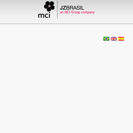
III Simpósio Internacional
de Automação de Seguros –
Mercoseguros
by admin
Comentários desativado
30 de novembro de 1994
XXII Jornada de Radiologia do Rio de Jane
by admin
Comentários desativado
11 de novembro de 1994