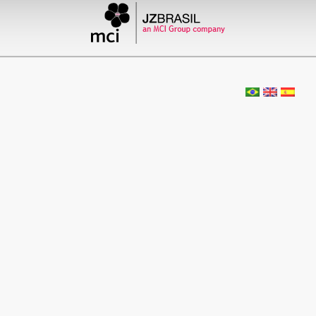
Curso de Atualização no
Tratamento do Câncer
Colorretal
by admin
Comentários desativados
3 de dezembro de 2005
II Conferência Internacional sobre
Humanizações do Parto e Nascimento
by admin
Comentários desativado
30 de novembro de 2005